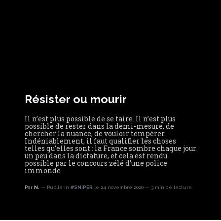
Résister ou mourir
Il n’est plus possible de se taire. Il n’est plus
possible de rester dans la demi-mesure, de
chercher la nuance, de vouloir tempérer.
Indéniablement, il faut qualifier les choses
telles qu’elles sont : la France sombre chaque jour
un peu dans la dictature, et cela est rendu
possible par le concours zélé d’une police
immonde
Par
N.
Publié in
#SNIPER
le 24 novembre 2020
3 min de lecture