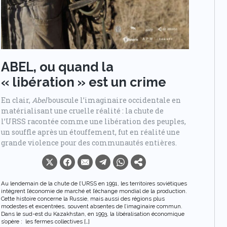
ABEL, o
u quand la
« libération » est un crime
En clair,
Abel
bouscule l’imaginaire occidentale en
matérialisant une cruelle réalité : la chute de
l’URSS racontée comme une libération des peuples,
un souffle après un étouffement, fut en réalité une
grande violence pour des communautés entières.
Au lendemain de la chute de l’URSS en 1991, les territoires soviétiques
intègrent l’économie de marché et l’échange mondial de la production.
Cette histoire concerne la Russie, mais aussi des régions plus
modestes et excentrées, souvent absentes de l’imaginaire commun.
Dans le sud-est du Kazakhstan, en 1993, la libéralisation économique
s’opère : les fermes collectives […]