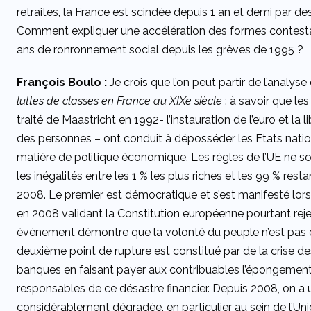
retraites, la France est scindée depuis 1 an et demi par
Comment expliquer une accélération des formes contestat
ans de ronronnement social depuis les grèves de 1995 ?
François Boulo :
Je crois que l’on peut partir de l’anal
luttes de classes en France au XIXe siècle
: à savoir que le
traité de Maastricht en 1992- l’instauration de l’euro et la
des personnes – ont conduit à déposséder les Etats nati
matière de politique économique. Les règles de l’UE ne s
les inégalités entre les 1 % les plus riches et les 99 % re
2008. Le premier est démocratique et s’est manifesté lors 
en 2008 validant la Constitution européenne pourtant rej
événement démontre que la volonté du peuple n’est pas é
deuxième point de rupture est constitué par de la crise d
banques en faisant payer aux contribuables l’épongement 
responsables de ce désastre financier. Depuis 2008, on a 
considérablement dégradée, en particulier au sein de l’Uni