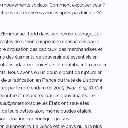
 des mouvements sociaux. Comment expliquer cela ?
rices ces dernières années après pas loin de 20
yse d’Emmanuel Todd dans son dernier ouvrage,
Les
s règles de l’Union européenne consacrées par le
 libre circulation des capitaux, des marchandises et
ons des éléments de souveraineté essentiels en
ont pas adaptées aux Etats et contribuent à creuser
stants. Nous avons eu un double point de rupture en
de la ratification en France du traité de Lisbonne
etée par le référendum de 2005 (
Nldr : à 55 %
). Cet
coutée et respectée par les gouvernants. Le
es
subprimes
lorsque les Etats ont sauvé les
de leurs dettes alors même qu’elles étaient
une situation économique qui s’est
on européenne. La Grèce est le pays qui a le plus