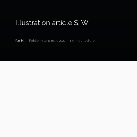
Illustration article S. W
Par
N.
Publié in
le 11 mars 2020
1 min de lecture