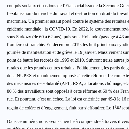
conquis sociaux et bastions de l’Etat social issu de la Seconde Guer
flexibilisation du marché du travail et destruction du droit du travai
macronien. Un premier assaut porté contre le système des retraites en
épidémie mondiale : la COVID-19. En 2022, le gouvernement revient 
sous Sarkozy (de 60 à 62 ans), puis sous Hollande (passage à 43 ann
frontière est franchie. En décembre 2019, les huit principaux syndica
journée de manifestation et de grève le 19 janvier. Massivement suiv
point de battre les records de 1995 et 2010. Suivront treize autres jo
rurales que les grands centres urbains. Politiquement, les partis de g
de la NUPES et unanimement opposés à cette réforme. Le contexte so
des mécanismes de solidarité (APL, RSA, allocations chômage, etc.
80 % des travailleurs sont opposés à cette réforme et 60 % des Fran
rue. Et pourtant, c’est un échec. La loi est entérinée par 49-3 le 16 
er
regain de colère et d’engagement, finit par s’effondrer. Le 1
sept
Dans ce numéro, nous avons cherché à comprendre à travers divers 