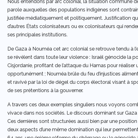
Nous entendons par arc colonial, la situation commune de 
parole auxquelles des populations indigènes sont contraint
justifiée médiatiquement et politiquement. Justification qui
d’autres États colonisateurs ou ex colonisateurs qui rende
ses principales institutions.
De Gaza à Nouméa cet arc colonial se retrouve tendu à l’e
se révèlent dans toute leur violence : Israël génocide la p
Cisjordanie, profitant de l’attaque du Hamas pour réaliser 
opportunément ; Nouméa brûle du feu d’injustices alimenté
et ravivé par la loi de dégel du corps électoral visant à sp
de ses prétentions à la gouverner.
A travers ces deux exemples singuliers nous voyons com
vivace dans nos sociétés. Le discours dominant sur Gaza 
Ces dernières sont structurées aussi bien par une position 
deux aspects d’une même domination qui leur permettent au
64 ans, une énième réforme du chômage ou le génocide à 