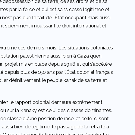
dépossession de sa terre, de ses droits et de sa
es par la force et qui est sans cesse légitimée et
 n’est pas que le fait de l’État occupant mais aussi
nt sciemment impuissant le droit international et
xtrême ces derniers mois. Les situations coloniales
opulation palestinienne aussi bien à Gaza qu’en
un projet mis en place depuis 1948 et qui s’accélère
 depuis plus de 150 ans par l’État colonial français
olier définitivement le peuple kanak de sa terre et
bien le rapport colonial demeure extrêmement
ou sur la Kanaky est celui des classes dominantes.
de classe qu’une position de race, et celle-ci sont
ssi bien de légitimer le passage de la retraite à
Gaza et la constitution de milices en Kanaky. Le