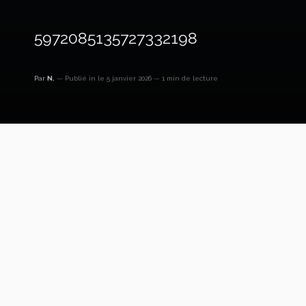
5972085135727332198
Par
N.
Publié in
le 5 janvier 2026
1 min de lecture