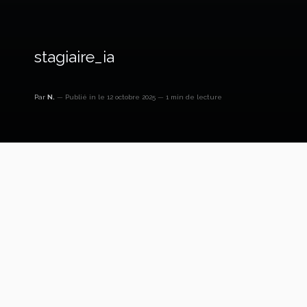
stagiaire_ia
Par
N.
Publié in
le 12 octobre 2025
1 min de lecture