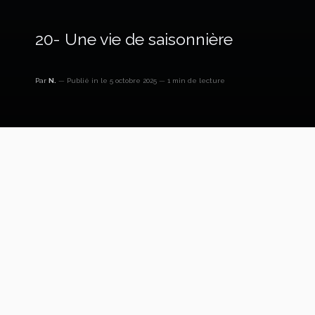
20- Une vie de saisonnière
Par
N.
Publié in
le 5 octobre 2025
1 min de lecture