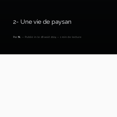
2- Une vie de paysan
Par
N.
Publié in
le 28 août 2024
1 min de lecture