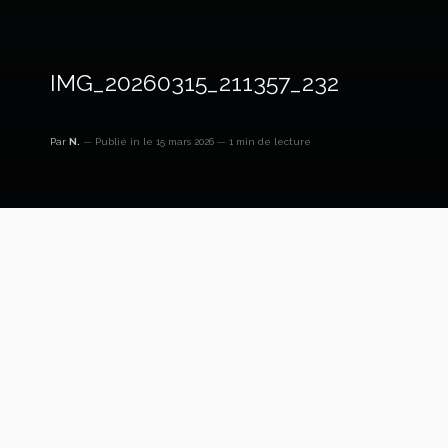
IMG_20260315_211357_232
Par
N.
Publié in
le 15 mars 2026
1 min de lecture