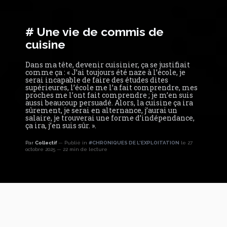
# Une vie de commis de
cuisine
Dans ma tête, devenir cuisinier, ça se justifiait
comme ça : « J’ai toujours été naze à l’école, je
serai incapable de faire des études dites
supérieures, l’école me l’a fait comprendre, mes
proches me l’ont fait comprendre ; je m’en suis
aussi beaucoup persuadé. Alors, la cuisine ça ira
sûrement, je serai en alternance, j’aurai un
salaire, je trouverai une forme d’indépendance,
ça ira, j’en suis sûr. ».
Par
Collectif
Publié in
#CHRONIQUES DE L'EXPLOITATION
le 27
octobre 2025
22 min de lecture