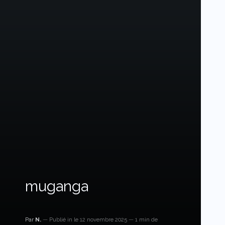
muganga
Par
N.
Publié in
le 12 novembre 2025
1 min de