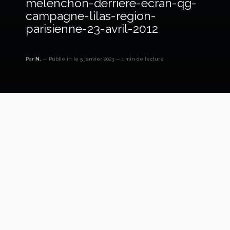
melenchon-derriere-ecran-qg-
campagne-lilas-region-
parisienne-23-avril-2012
Par
N.
Publié in
le 5 janvier 2023
1 min de lecture