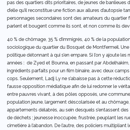
pas des quartiers dits prioritaires, de jeunes de banlieues dé
d’elle qu’il reconstitue une fiction aux allures d’autopsie ta
personnages secondaires sont des amateurs du quartier fo
parlent et bougent comme ils sont, et non comme ils devr
40 % de chômage, 35 % d’immigrés, 40 % de la population
sociologique du quartier du Bosquet de Montfermeil. Une 
politique détonnant à qui s’en empare. Si l’on y ajoute les
années : de Zyed et Bounna, en passant par Abdelhakim, 
ingrédients parfaits pour un film binaire, avec deux camps
cops. Seulement, Ladj Ly ne s’abaisse pas à cette réducti
fausse opposition médiatique afin de lui redonner le vérita
entre pauvres vivant, à des pôles opposés, une commune 
population jeune, largement déscolarisée et au chômage, d
appartements délabrés, au sein desquels s’entassent des 
de déchets ; jeunesse inoccupée, frustrée, peuplant les 
cimetière à l’abandon. De l’autre, des policiers multiplian