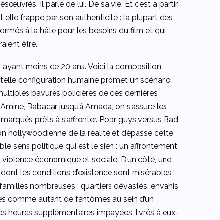
sœuvrés. Il parle de lui. De sa vie. Et c’est à partir
nt elle frappe par son authenticité : la plupart des
rmés à la hâte pour les besoins du film et qui
aient être.
 ayant moins de 20 ans. Voici la composition
telle configuration humaine promet un scénario
 multiples bavures policières de ces dernières
Amine, Babacar jusqu’à Amada, on s’assure les
 marqués prêts à s’affronter. Poor guys versus Bad
on hollywoodienne de la réalité et dépasse cette
ble sens politique qui est le sien : un affrontement
violence économique et sociale. D’un côté, une
ont les conditions d’existence sont misérables :
familles nombreuses ; quartiers dévastés, envahis
rues comme autant de fantômes au sein d’un
t les heures supplémentaires impayées, livrés à eux-