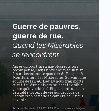
Guerre de pauvres,
guerre de rue.
Quand les Misérables
se rencontrent
Après un court-métrage plusieurs fois
récompensé, Ladj Ly revient avec un film
étourdissant sur le quartier du Bosquet à
Montfermeil : les Misérables. Suivant une
équipe de la BAC, Ladj Ly nous transporte
au milieu d’un univers muet et invisible
parce qu’invisibilisé. Et pourtant, c’est un
véritable torrent de vie qui déborde de
l’écran trop petit de sa caméra pour nous
envahir.
Par
N.
Publié in
#ART'ILLERIE
le 4 novembre 2019