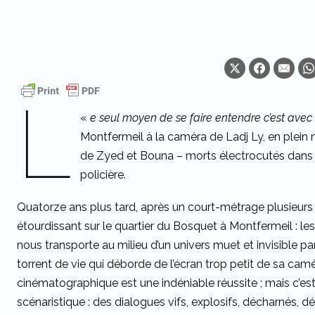
L
«
e seul moyen de se faire entendre c’est avec 
Montfermeil à la caméra de Ladj Ly, en plein
de Zyed et Bouna – morts électrocutés dans u
policière.
Quatorze ans plus tard, après un court-métrage plusieurs 
étourdissant sur le quartier du Bosquet à Montfermeil : le
nous transporte au milieu d’un univers muet et invisible parc
torrent de vie qui déborde de l’écran trop petit de sa cam
cinématographique est une indéniable réussite ; mais c’est
scénaristique : des dialogues vifs, explosifs, décharnés, d