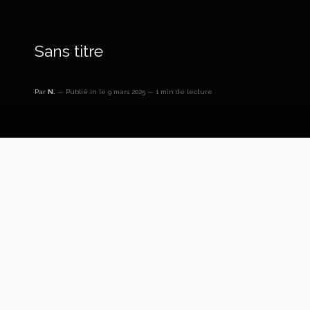
Sans titre
Par
N.
Publié in
le 9 mars 2025
1 min de lecture