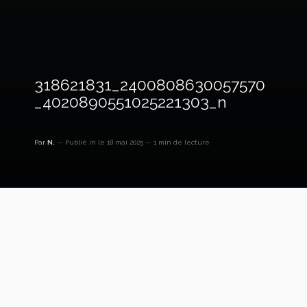
318621831_2400808630057570
_4020890551025221303_n
Par
N.
Publié in
le 18 mai 2025
1 min de lecture