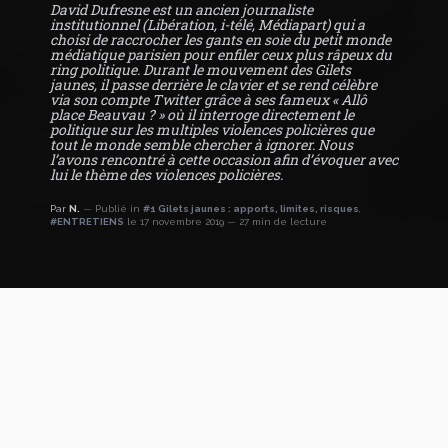
David Dufresne est un ancien journaliste
institutionnel (Libération, i-télé, Médiapart) qui a
choisi de raccrocher les gants en soie du petit monde
médiatique parisien pour enfiler ceux plus râpeux du
ring politique.
Durant le mouvement des Gilets
jaunes, il passe derrière le clavier et se rend célèbre
via son compte Twitter grâce à ses fameux « Allô
place Beauvau ? » où il interroge directement le
politique sur les multiples violences policières que
tout le monde semble chercher à ignorer.
Nous
l’avons rencontré à cette occasion afin d’évoquer avec
lui le thème des violences policières.
Par
N.
Publié in
#1 Gilets jaunes : apports, limites, risques
,
#ENTRETIENS
le 17 novembre 2019
27 min de lecture