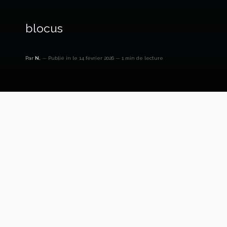
blocus
Par
N.
Publié in
le 14 février 2026
1 min de lecture