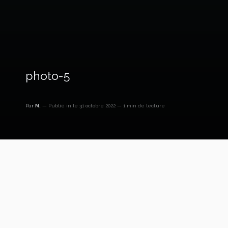
photo-5
Par
N.
Publié in
le 31 octobre 2022
1 min de lecture