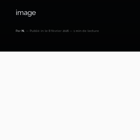
image
Par
N.
Publié in
le 8 février 2026
1 min de lecture