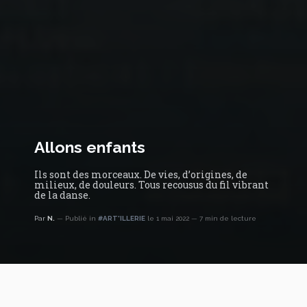
Allons enfants
Ils sont des morceaux. De vies, d’origines, de
milieux, de douleurs. Tous recousus du fil vibrant
de la danse.
Par
N.
Publié in
#ART'ILLERIE
le 1 mai 2022
7 min de lecture