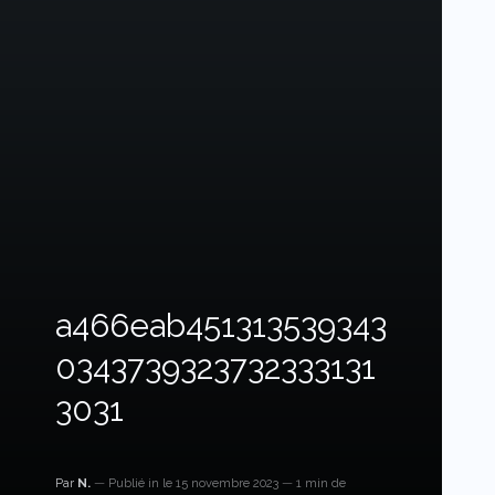
a466eab451313539343
0343739323732333131
3031
Par
N.
Publié in
le 15 novembre 2023
1 min de