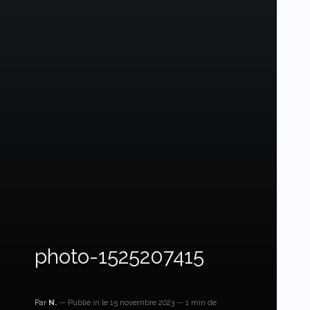
photo-1525207415
Par
N.
Publié in
le 15 novembre 2023
1 min de