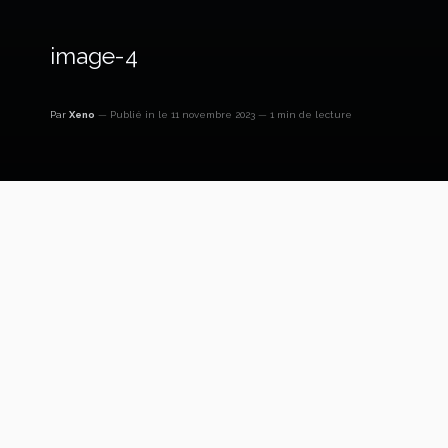
image-4
Par
Xeno
Publié in
le 11 novembre 2023
1 min de lecture