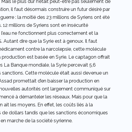
. Mais le plus dur n’était peut-être pas seulement de
on, il faut désormais construire un futur désiré par
uerre : la moitié des 23 millions de Syriens ont été
. 12 millions de Syriens sont en insécurité
de l’eau ne fonctionnent plus correctement et la
Autant dire que la Syrie est à genoux. Il faut
, médicament contre la narcolepsie, cette molécule
 production est basée en Syrie. Le captagon offrait
 La Banque mondiale, la Syrie percevait 5,6
les sanctions. Cette molécule était aussi devenue un
-Assad promettait d’en baisser la production en
s nouvelles autorités ont largement communiqué sur
mmencé à démanteler les réseaux. Mais pour que la
n ait les moyens. En effet, les coûts liés à la
rds de dollars tandis que les sanctions économiques
 en marche de la société syrienne.