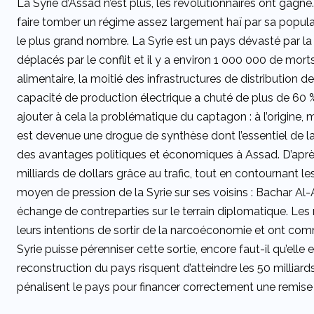
La Syrie d’Assad n’est plus, les révolutionnaires ont gagné
faire tomber un régime assez largement haï par sa populati
le plus grand nombre. La Syrie est un pays dévasté par la g
déplacés par le conflit et il y a environ 1 000 000 de morts
alimentaire, la moitié des infrastructures de distribution 
capacité de production électrique a chuté de plus de 60 %. 
ajouter à cela la problématique du captagon : à l’origine
est devenue une drogue de synthèse dont l’essentiel de la
des avantages politiques et économiques à Assad. D’après
milliards de dollars grâce au trafic, tout en contournant 
moyen de pression de la Syrie sur ses voisins : Bachar Al
échange de contreparties sur le terrain diplomatique. Le
leurs intentions de sortir de la narcoéconomie et ont co
Syrie puisse pérenniser cette sortie, encore faut-il qu’elle e
reconstruction du pays risquent d’atteindre les 50 millia
pénalisent le pays pour financer correctement une remise