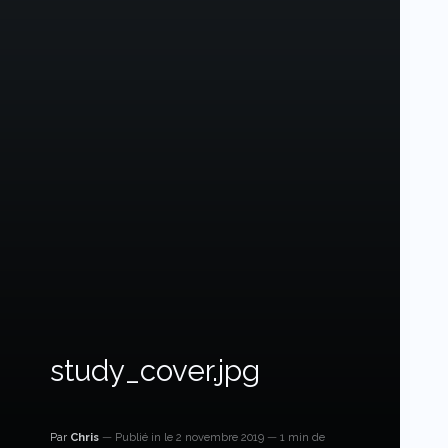
study_cover.jpg
Par
Chris
Publié in
le 2 novembre 2019
1 min de