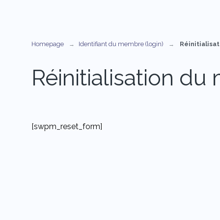
Identifiant du membre (login)
Réinitialisa
Homepage
Réinitialisation d
[swpm_reset_form]