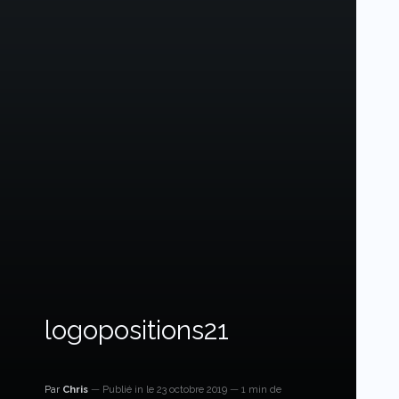
logopositions21
Par
Chris
Publié in
le 23 octobre 2019
1 min de