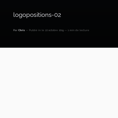
logopositions-02
Par
Chris
Publié in
le 22 octobre 2019
1 min de lecture