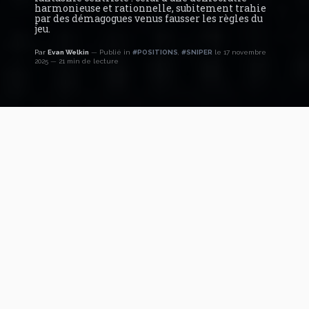
harmonieuse et rationnelle, subitement trahie
par des démagogues venus fausser les règles du
jeu.
Par
Evan Welkin
Publié in
#POSITIONS
,
#SNIPER
le 17 novembre
2025
21 min de lecture
L’impasse Viktorovitch : une rhétorique creuse pour
une crise béante
Star de l’analyse politique sur les réseaux, Clément