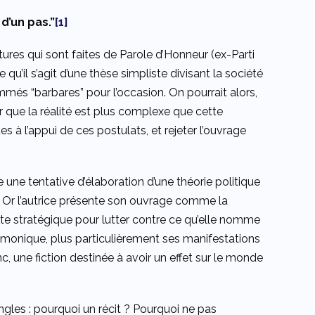
d’un pas.”
[1]
catures qui sont faites de Parole d’Honneur (ex-Parti
 qu’il s’agit d’une thèse simpliste divisant la société
mmés “barbares” pour l’occasion. On pourrait alors,
uer que la réalité est plus complexe que cette
es à l’appui de ces postulats, et rejeter l’ouvrage
 une tentative d’élaboration d’une théorie politique
. Or l’autrice présente son ouvrage comme la
oute stratégique pour lutter contre ce qu’elle nomme
gémonique, plus particulièrement ses manifestations
nc, une fiction destinée à avoir un effet sur le monde
ngles : pourquoi un récit ? Pourquoi ne pas