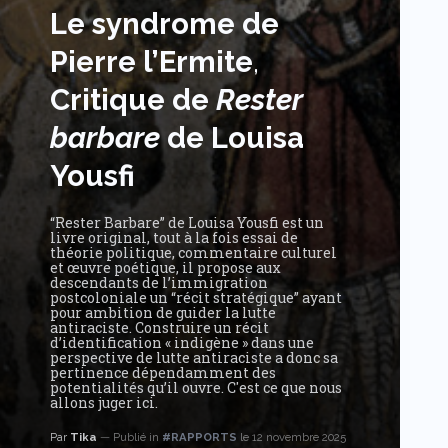
Le syndrome de
Pierre l’Ermite
,
Critique de
Rester
barbare
de Louisa
Yousfi
“Rester Barbare” de Louisa Yousfi est un
livre original, tout à la fois essai de
théorie politique, commentaire culturel
et œuvre poétique, il propose aux
descendants de l’immigration
postcoloniale un “récit stratégique” ayant
pour ambition de guider la lutte
antiraciste. Construire un récit
d’identification « indigène » dans une
perspective de lutte antiraciste a donc sa
pertinence dépendamment des
potentialités qu’il ouvre. C'est ce que nous
allons juger ici.
Par
Tika
Publié in
#RAPPORTS
le 12 novembre 2025