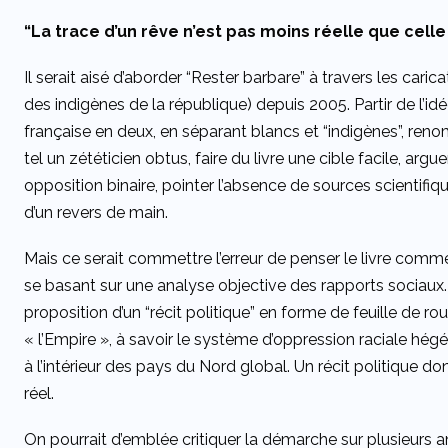
“La trace d’un rêve n’est pas moins réelle que celle 
Il serait aisé d’aborder “Rester barbare” à travers les cari
des indigènes de la république) depuis 2005. Partir de l’idée
française en deux, en séparant blancs et “indigènes”, reno
tel un zététicien obtus, faire du livre une cible facile, arg
opposition binaire, pointer l’absence de sources scientifiqu
d’un revers de main.
Mais ce serait commettre l’erreur de penser le livre comme
se basant sur une analyse objective des rapports sociaux
proposition d’un “récit politique” en forme de feuille de r
« l’Empire », à savoir le système d’oppression raciale hé
à l’intérieur des pays du Nord global. Un récit politique do
réel.
On pourrait d’emblée critiquer la démarche sur plusieurs a