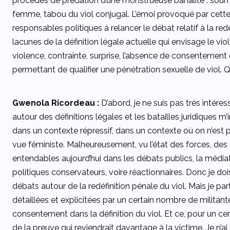
procédés de prédation d’une monstrueuse banalité : soumis
femme, tabou du viol conjugal. L’émoi provoqué par cette 
responsables politiques à relancer le débat relatif à la redéf
lacunes de la définition légale actuelle qui envisage le 
violence, contrainte, surprise, l’absence de consentement 
permettant de qualifier une pénétration sexuelle de viol.
Gwenola Ricordeau :
D’abord, je ne suis pas très intére
autour des définitions légales et les batailles juridiques m
dans un contexte répressif, dans un contexte où on n’est p
vue féministe. Malheureusement, vu l’état des forces, des
entendables aujourd’hui dans les débats publics, la média
politiques conservateurs, voire réactionnaires. Donc je doi
débats autour de la redéfinition pénale du viol. Mais je p
détaillées et explicitées par un certain nombre de militant
consentement dans la définition du viol. Et ce, pour un 
de la preuve qui reviendrait davantage à la victime. Je n