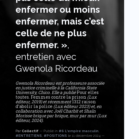
enfermer ou moins
enfermer, mais c’est
celle de ne plus
enfermer. »
,
entretien avec
Gwenola Ricordeau
Gwenola Ricordeau est professeure associée
en justice criminelle à la California State
University, Chico. Elle a publié
Pour elles
toutes. Femmes contre la prison
(Lux
éditeur, 2019) et récemment
1312 raison
d’abolir la police
(Lux éditeur 2023) et, en
collaboration avec Joël Charbit et Shaïn
Morisse brique par brique, mur par mur (Lux
éditeur, 2024).
Par
Collectif
Publié in
#6 L'empire masculin
,
#ENTRETIENS
,
#POSITIONS
le 11 décembre 2024