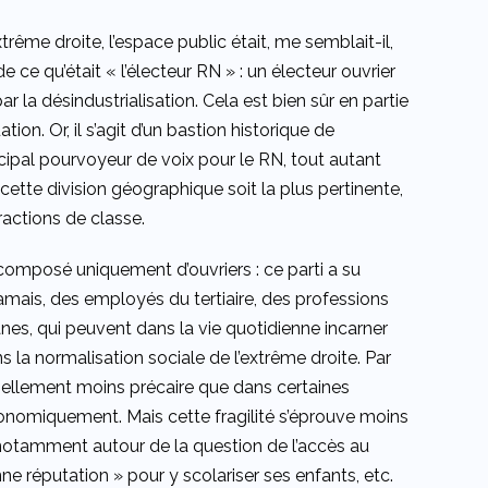
trême droite, l’espace public était, me semblait-il,
 ce qu’était « l’électeur RN » : un électeur ouvrier
 la désindustrialisation. Cela est bien sûr en partie
ion. Or, il s’agit d’un bastion historique de
rincipal pourvoyeur de voix pour le RN, tout autant
cette division géographique soit la plus pertinente,
ractions de classe.
re composé uniquement d’ouvriers : ce parti a su
jamais, des employés du tertiaire, des professions
es, qui peuvent dans la vie quotidienne incarner
 la normalisation sociale de l’extrême droite. Par
danciellement moins précaire que dans certaines
conomiquement. Mais cette fragilité s’éprouve moins
, notamment autour de la question de l’accès au
ne réputation » pour y scolariser ses enfants, etc.