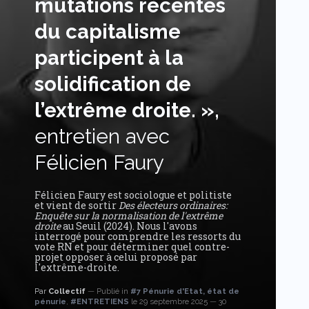
mutations récentes
du capitalisme
participent à la
solidification de
l’extrême droite. »,
entretien avec
Félicien Faury
Félicien Faury est sociologue et politiste
et vient de sortir
Des électeurs ordinaires:
Enquête sur la normalisation de l'extrême
droite
au Seuil (2024). Nous l'avons
interrogé pour comprendre les ressorts du
vote RN et pour déterminer quel contre-
projet opposer à celui proposé par
l'extrême-droite.
Par
Collectif
Publié in
#7 Pénurie d'Etat, état de
pénurie
,
#ENTRETIENS
le 29 septembre 2025
30