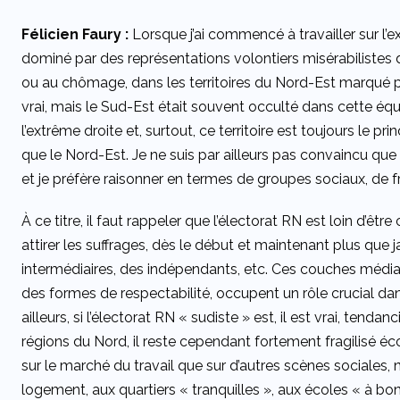
Félicien Faury :
Lorsque j’ai commencé à travailler sur l’ex
dominé par des représentations volontiers misérabilistes de
ou au chômage, dans les territoires du Nord-Est marqué par
vrai, mais le Sud-Est était souvent occulté dans cette équat
l’extrême droite et, surtout, ce territoire est toujours le p
que le Nord-Est. Je ne suis par ailleurs pas convaincu que 
et je préfère raisonner en termes de groupes sociaux, de f
À ce titre, il faut rappeler que l’électorat RN est loin d’êt
attirer les suffrages, dès le début et maintenant plus que 
intermédiaires, des indépendants, etc. Ces couches médian
des formes de respectabilité, occupent un rôle crucial dans
ailleurs, si l’électorat RN « sudiste » est, il est vrai, ten
régions du Nord, il reste cependant fortement fragilisé é
sur le marché du travail que sur d’autres scènes sociales
logement, aux quartiers « tranquilles », aux écoles « à bon