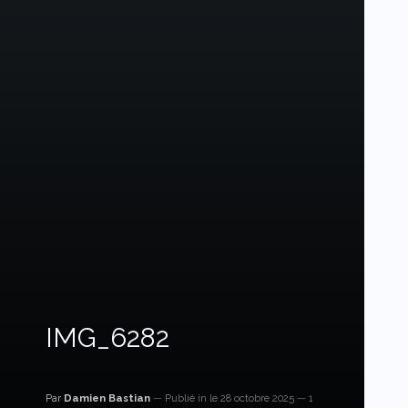
IMG_6282
Par
Damien Bastian
Publié in
le 28 octobre 2025
1