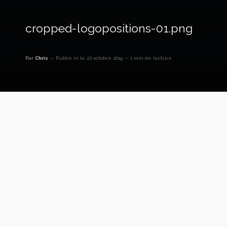
cropped-logopositions-01.png
Par
Chris
Publié in
le 22 octobre 2019
1 min de lecture
https://positions-revue.fr/wp-
content/uploads/2019/10/cropped-logopositions-
01.png