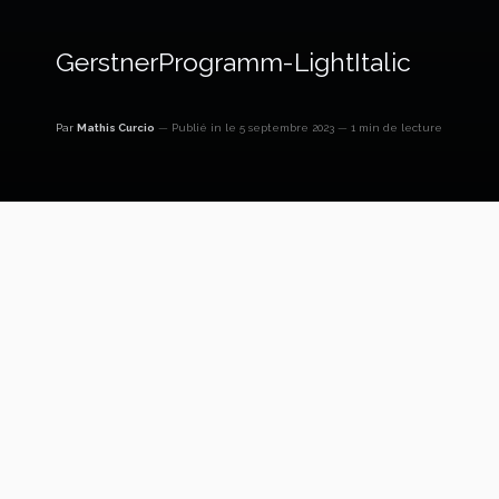
GerstnerProgramm-LightItalic
Par
Mathis Curcio
Publié in
le 5 septembre 2023
1 min de lecture
GerstnerProgramm-LightItalic