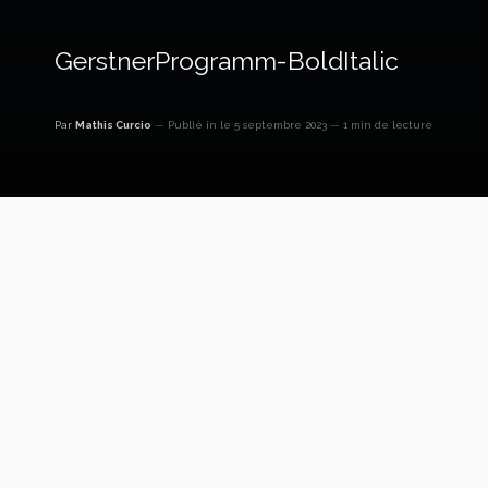
GerstnerProgramm-BoldItalic
Par
Mathis Curcio
Publié in
le 5 septembre 2023
1 min de lecture
GerstnerProgramm-BoldItalic