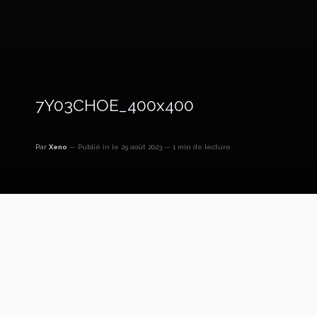
7Y03CHOE_400x400
Par
Xeno
Publié in
le 29 août 2023
1 min de lecture