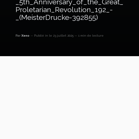
_5th_Anniversary_of_the_Great_
Proletarian_Revolution_192_-
_(MeisterDrucke-392855)
Par
Xeno
Publié in
le 23 juillet 2025
1 min de lecture